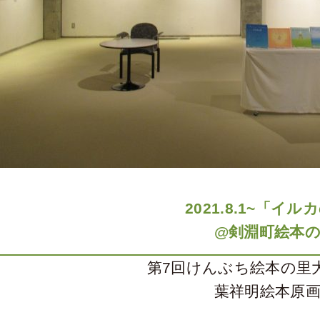
2021.8.1~「イ
@剣淵町絵本
第7回けんぶち絵本の里
葉祥明絵本原