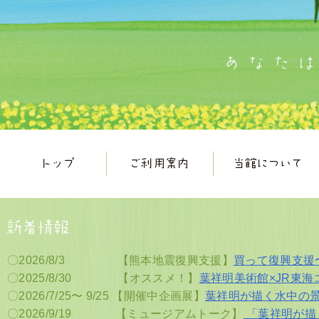
〇2026/8/3
【熊本地震復興支援】
買って復興支援
〇2025/8/30
【オススメ！】
葉祥明美術館×JR東
〇2026/7/25〜 9/25
【開催中企画展】
葉祥明が描く水中の景色 un
〇2026/9/19
【ミュージアムトーク】
「葉祥明が描