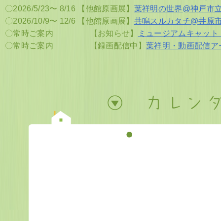
〇2026/5/23〜 8/16
【他館原画展】
葉祥明の世界@神戸市
〇2026/10/9〜 12/6
【他館原画展】
共鳴スルカタチ@井原
〇常時ご案内
【お知らせ】
ミュージアムキャット
〇常時ご案内
【録画配信中】
葉祥明・動画配信アー